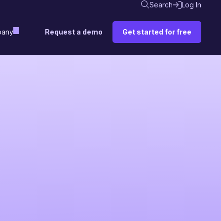
Search
Log In
Request a demo
Get started for free
any