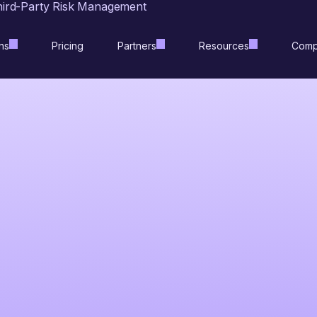
hird-Party Risk Management
ns
Pricing
Partners
Resources
Comp
載