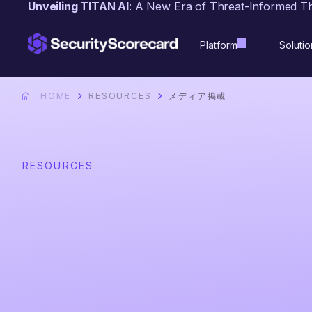
Unveiling TITAN AI
: A New Era of Threat-Informed T
content
Platform
Solutio
HOME
RESOURCES
メディア掲載
RESOURCES
メディア掲